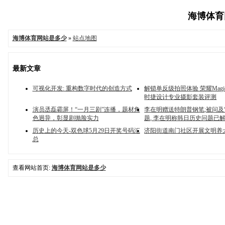
海博体育网
海博体育网站是多少
»
站点地图
最新文章
可视化开发: 重构数字时代的创造方式
解锁单反级拍照体验 荣耀Magic 
时捷设计专业摄影套装评测
演员丞磊霸屏！“一月三剧”连播，题材角
李在明赠送特朗普钢笔;被问及
色迥异，彰显剧抛脸实力
题, 李在明称韩日历史问题已
历史上的今天-双色球5月29日开奖号码汇
济阳街道南门社区开展文明养
总
查看网站首页:
海博体育网站是多少