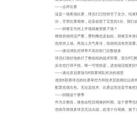
——点评比赛
这是一场客场比赛，球员们已经拼尽了全力。结束
分，尽管比赛艰难，还是收获了宝贵的1分。我们会
——胡睿宝为何上半场就被替换下场？
锋线伤病情况严重，费利佩也是如此，胡睿宝本身
伤坚持上场。再加上天气寒冷，伤病情况有所加重
——谈论球队控球率不高但射门次数较多
球员们很好地执行了教练组的战术部署。首尔FC
反击也打得不错。唯一可惜的是，进攻端没能更好
——谈论亚冠赛场与K联赛球队对决的感受
感觉K联赛球员的比赛掌控力和技术层面都比以前
配置也很出色。无论是技术、比赛运营还是节奏把
——回顾这个赛季
作为主教练，难免会经历艰难的时期。这个赛季也
伤病导致很多球员无法出战，处境十分艰难。接下